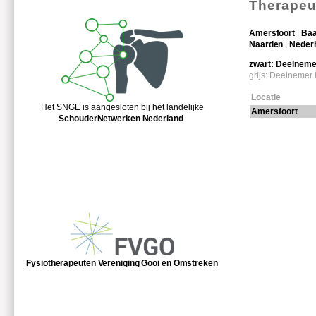
Therapeu
Amersfoort
|
Baa
Naarden
|
Nederh
zwart:
Deelnemer 
grijs: Deelnemer i
Locatie
Het SNGE is aangesloten bij het landelijke
Amersfoort
SchouderNetwerken Nederland
.
Fysiotherapeuten Vereniging Gooi en Omstreken